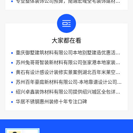
专业整体装饰公司预算，南通宏域全宅装饰建材有限公司精准核算
大家都在看
重庆御墅建筑材料有限公司本地别墅建造优惠活动抗震防风
苏州兔哥哥智装新材料有限公司张家港本地家装费用透明报价
黄石有设计感设计装修实景案例湖北百年米莱空间美学装饰材料有限公司
苏州百年豪庭新材料有限公司-本地靠谱设计公司报价
绍兴卓鑫装饰材料有限公司提供绍兴城区全包详细报价
华居不锈钢惠州装修十年专注口碑